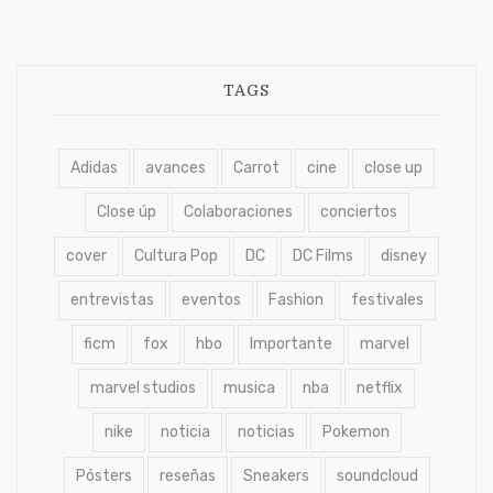
TAGS
Adidas
avances
Carrot
cine
close up
Close úp
Colaboraciones
conciertos
cover
Cultura Pop
DC
DC Films
disney
entrevistas
eventos
Fashion
festivales
ficm
fox
hbo
Importante
marvel
marvel studios
musica
nba
netflix
nike
noticia
noticias
Pokemon
Pósters
reseñas
Sneakers
soundcloud