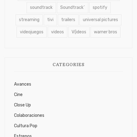
soundtrack
Soundtrack´
spotify
streaming
tivi
trailers
universal pictures
videojuegos
videos
V{ideos
warner bros
CATEGORIES
Avances
Cine
Close Up
Colaboraciones
Cultura Pop
Estrenos